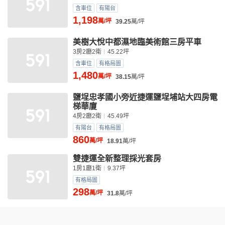
含車位
有陽台
1,198
萬/坪
39.25
萬/坪
美樹大悅中都濕地臨美術館三房平車
3房2廳2衛
45.22坪
含車位
有格局圖
1,480
萬/坪
38.15
萬/坪
鹽埕忠孝國小旁近捷運鹽埕埔站大四房電
梯華廈
4房2廳2衛
45.49坪
有陽台
有格局圖
860
萬/坪
18.91
萬/坪
雙捷運全新整理採光套房
1房1廳1衛
9.37坪
有格局圖
298
萬/坪
31.8
萬/坪