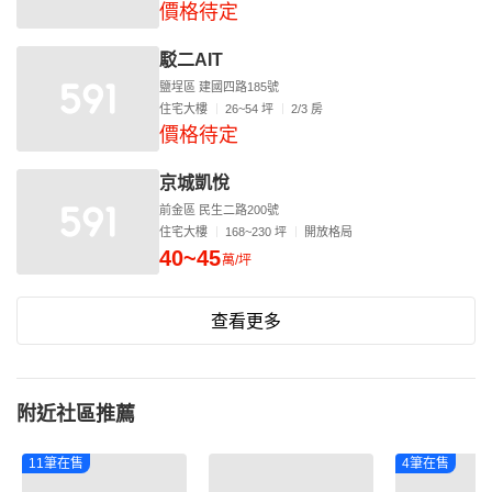
價格待定
駁二AIT
鹽埕區 建國四路185號
住宅大樓
26~54 坪
2/3 房
價格待定
京城凱悅
前金區 民生二路200號
住宅大樓
168~230 坪
開放格局
40~45
萬/坪
查看更多
附近社區推薦
11筆在售
4筆在售