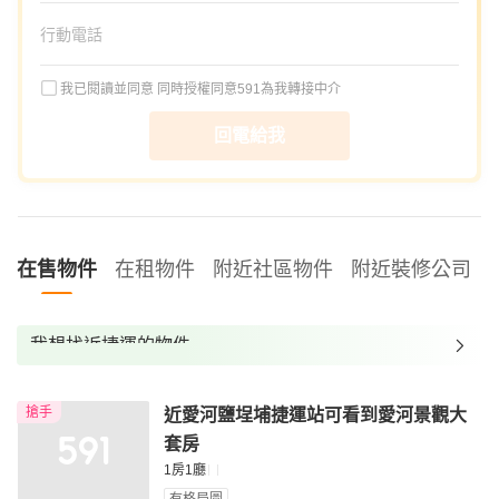
我已閱讀並同意
同時授權同意591為我轉接中介
回電給我
在售物件
在租物件
附近社區物件
附近裝修公司
我想找近捷運的物件
我想找裝潢較好的物件
搶手
近愛河鹽埕埔捷運站可看到愛河景觀大
我想找配備瓦斯爐的物件
套房
我想找廁所開窗的物件
1房1廳