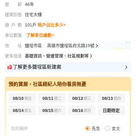
屋齡
46年
建築形態
住宅大樓
總戶數
101戶
租戶佔比多少>
車位數量
了解車位總數>
地址
鹽埕市區
高雄市鹽埕區府北路19號
更多信息
基礎資訊、營運管理、社區規劃等
了解更多鹽埕區新建案
預約賞屋，社區經紀人陪你看房無憂
08/10
08/11
08/12
08/13
明日
週二
週三
週四
08/14
08/15
08/16
日期待定
週五
週六
週日
先生
女士