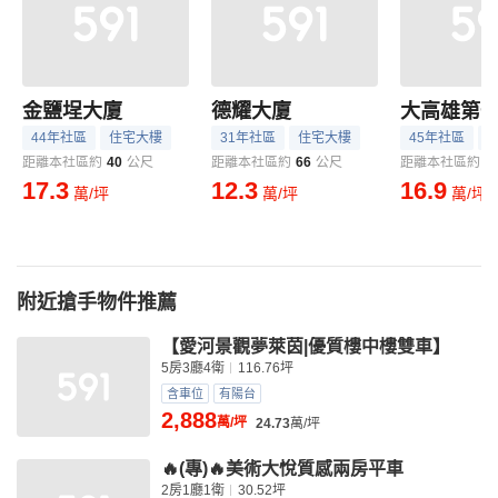
金鹽埕大廈
德耀大廈
大高雄第
44年社區
住宅大樓
31年社區
住宅大樓
45年社區
距離本社區約
40
公尺
距離本社區約
66
公尺
距離本社區約
6
17.3
12.3
16.9
萬/坪
萬/坪
萬/坪
附近搶手物件推薦
【愛河景觀夢萊茵|優質樓中樓雙車】
5房3廳4衛
116.76坪
含車位
有陽台
2,888
萬/坪
24.73
萬/坪
🔥(專)🔥美術大悅質感兩房平車
2房1廳1衛
30.52坪