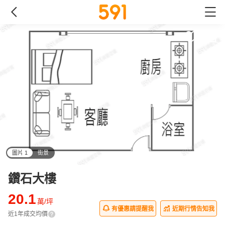
圖片 1
街景
all
鑽石大樓
20.1
萬/坪
有優惠請提醒我
近期行情告知我
近1年成交均價