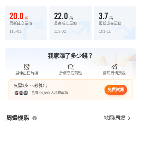
20.0
22.0
3.7
萬
萬
萬
最新成交單價
最高成交單價
最低成交單價
115-01
113-02
101-11
我家漲了多少錢？
最佳出售時機
房價高低落點
鄰居行情透視
只需1步，6秒算出
免費試算
已有 99,999 人試算成功
周邊機能
地圖/周邊