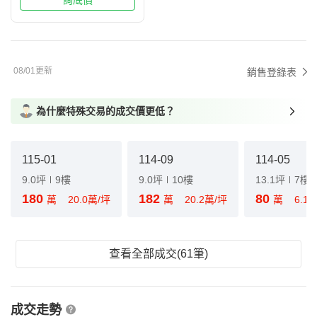
詢底價
08/01更新
銷售登錄表
為什麼特殊交易的成交價更低？
115-01
114-09
114-05
9.0坪
9樓
9.0坪
10樓
13.1坪
7樓
180
182
80
萬
20.0萬/坪
萬
20.2萬/坪
萬
6.1
查看全部成交(61筆)
成交走勢