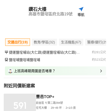
鑽石大樓
高雄市鹽埕區府北路19號
導航
交通出行(19)
教育/學區(32)
生活機能(67)
醫療/銀行(29)
捷運鹽埕埔站(大仁路)捷運鹽埕埔站(大仁路)捷運鹽埕埔站(大仁路)
約281公尺
鹽埕埔鹽埕埔鹽埕埔
約523公尺
上班高峰期周圍是否堵車？
附近同價新建案
豐邑TOP+
前金區 七賢二路394號
住宅大樓
29~49 坪
2+1/3 房