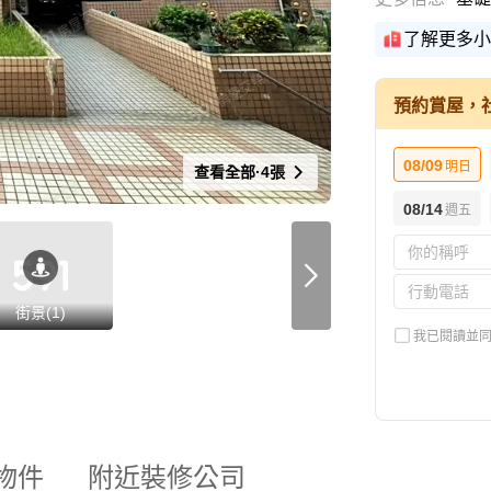
了解更多小
預約賞屋，
08/09
明日
查看全部·4張
08/14
週五
街景(1)
我已閱讀並
物件
附近裝修公司