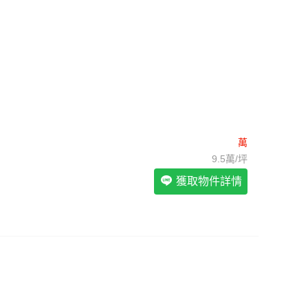
我想找裝潢較好的物件
>
我想找配備瓦斯爐的物件
>
我想找廁所開窗的物件
>
我想找具垃圾處理的物件
>
我想找近捷運的物件
>
萬
9.5萬/坪
獲取物件詳情