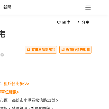
新聞
關注
分享
宅
ll
有優惠請提醒我
近期行情告知我
年
4戶
租戶佔比多少>
解車位總數>
市區
高雄市小港區松信路11號
資訊、營運管理、社區規劃等