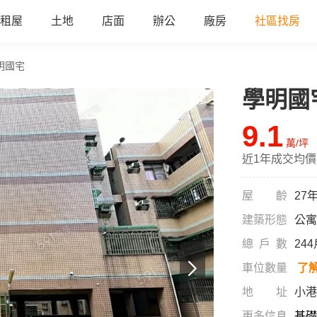
租屋
土地
店面
辦公
廠房
社區找房
明國宅
學明國
a
9.1
萬/坪
近1年成交均價
屋齡
27
建築形態
公寓
總戶數
24
車位數量
了
地址
小港
更多信息
基礎