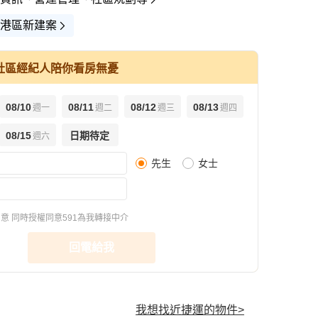
港區新建案
社區經紀人陪你看房無憂
08/10
08/11
08/12
08/13
週一
週二
週三
週四
查看全
08/15
日期待定
週六
先生
女士
同意
同時授權同意591為我轉接中介
回電給我
我想找近捷運的物件
>