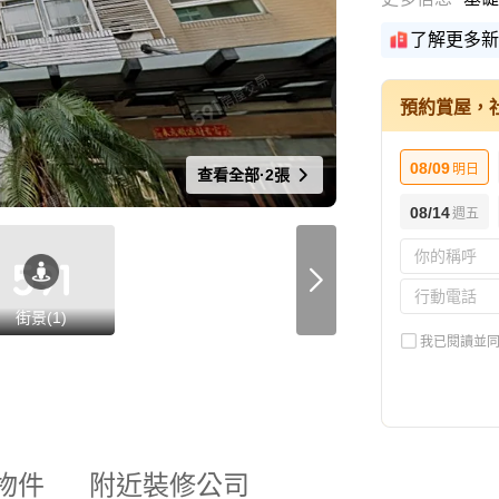
了解更多新
預約賞屋，
08/09
明日
查看全部·2張
08/14
週五
街景(1)
我已閱讀並
物件
附近裝修公司