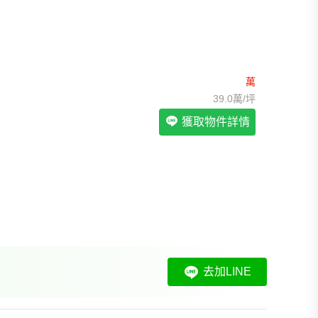
我想找裝潢較好的物件
>
我想找配備瓦斯爐的物件
>
我想找廁所開窗的物件
>
我想找具垃圾處理的物件
>
我想找近捷運的物件
>
萬
39.0萬/坪
獲取物件詳情
去加LINE