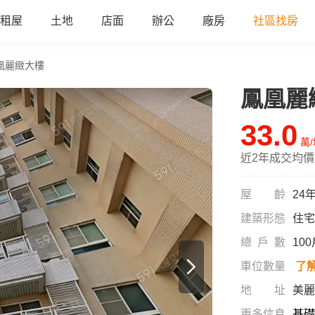
租屋
土地
店面
辦公
廠房
社區找房
凰麗緻大樓
鳳凰麗
33.0
萬
近2年成交均價
屋齡
24
建築形態
住宅
總戶數
10
車位數量
了
地址
美麗
更多信息
基礎