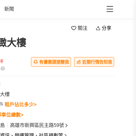
新聞
關注
分享
緻大樓
all
/坪
有優惠請提醒我
近期行情告知我
年
大樓
0戶
租戶佔比多少>
解車位總數>
島
高雄市新興區民主路59號
資訊、營運管理、社區規劃等