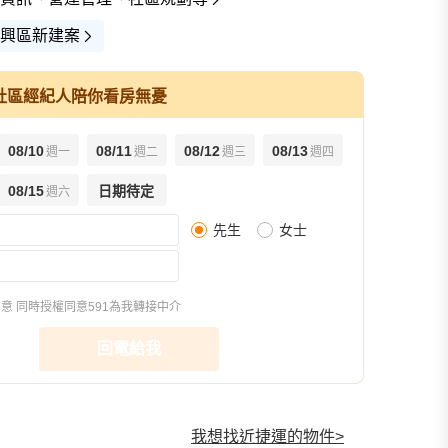
興區新建案
社區經紀人陪你看房無憂
08/10
08/11
08/12
08/13
週一
週二
週三
週四
查看全
08/15
日期待定
週六
先生
女士
同意
同時授權同意591為我轉接中介
回電給我
我想找近捷運的物件
>