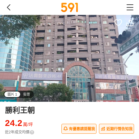
圖片 1
街景
all
勝利王朝
24.2
萬/坪
有優惠請提醒我
近期行情告知我
近2年成交均價