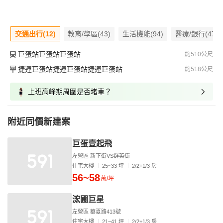
交通出行(12)
教育/學區(43)
生活機能(94)
醫療/銀行(47)
巨蛋站巨蛋站巨蛋站
約510公尺
捷運巨蛋站捷運巨蛋站捷運巨蛋站
約518公尺
上班高峰期周圍是否堵車？
附近同價新建案
巨蛋壹起飛
左營區 新下街VS群英街
住宅大樓
25~33 坪
2/2+1/3 房
56~58
萬/坪
浤圃巨星
左營區 華夏路413號
住宅大樓
21~41 坪
2/2+1/3 房