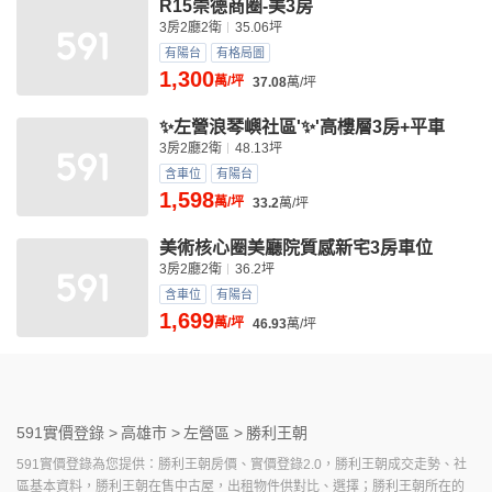
R15崇德商圈-美3房
3房2廳2衛
35.06坪
有陽台
有格局圖
1,300
萬/坪
37.08
萬/坪
✨️左營浪琴嶼社區'✨'高樓層3房+平車
3房2廳2衛
48.13坪
含車位
有陽台
1,598
萬/坪
33.2
萬/坪
美術核心圈美廳院質感新宅3房車位
3房2廳2衛
36.2坪
含車位
有陽台
1,699
萬/坪
46.93
萬/坪
591實價登錄 >
高雄市 >
左營區 >
勝利王朝
591實價登錄為您提供：勝利王朝房價、實價登錄2.0，勝利王朝成交走勢、社
區基本資料，勝利王朝在售中古屋，出租物件供對比、選擇；勝利王朝所在的