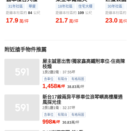
31年社區
華廈
18年社區
住宅大樓
30年社區
距離本社區約
84
公尺
距離本社區約
109
公尺
距離本社區約
1
17.9
21.7
23.0
萬/坪
萬/坪
萬/坪
附近搶手物件推薦
屋主誠意出售!獨家鑫高鐵附車位-住商陳
枝煌
1房2廳2衛
37.55坪
含車位
有陽台
有格局圖
1,458
萬/坪
38.83
萬/坪
新台17線兩房平移車位浪琴嶼高樓層通
風採光佳
2房1廳1衛
32.37坪
含車位
有陽台
有格局圖
998
萬/坪
30.83
萬/坪