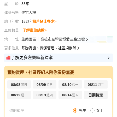
屋齡
33年
建築形態
住宅大樓
總戶數
152戶
租戶佔比多少>
車位數量
了解車位總數>
地址
生態園區
高雄市左營區博愛三路12號
更多信息
基礎資訊、營運管理、社區規劃等
了解更多左營區新建案
預約賞屋，社區經紀人陪你看房無憂
08/08
08/09
08/10
08/11
明日
週日
週一
週二
08/12
08/13
08/14
日期待定
週三
週四
週五
先生
女士