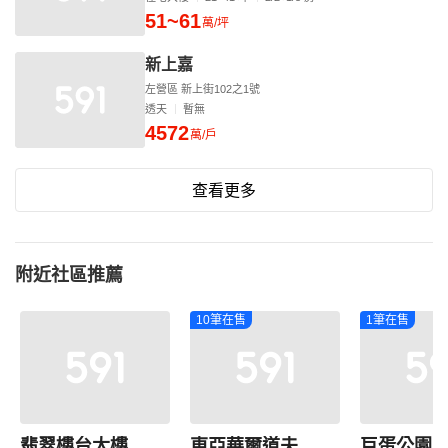
51~61
萬/坪
新上嘉
左營區 新上街102之1號
透天
暫無
4572
萬/戶
查看更多
附近社區推薦
10筆在售
1筆在售
翡翠樓台大樓
東亞華爾道夫
巨蛋公園