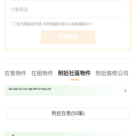
我已閱讀並同意
同時授權同意591為我轉接中介
回電給我
在售物件
在租物件
附近社區物件
附近裝修公司
我想找近捷運的物件
我想找裝潢較好的物件
我想找配備瓦斯爐的物件
附近在售(50筆)
我想找廁所開窗的物件
我想找具垃圾處理的物件