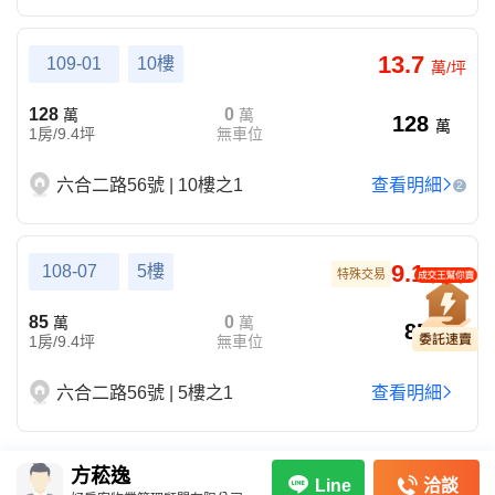
13.7
109-01
10樓
萬/坪
128
0
萬
萬
128
萬
1房/9.4坪
無車位
六合二路56號 | 10樓之1
查看明細
2
9.1
108-07
5樓
特殊交易
萬/坪
85
0
萬
萬
85
萬
1房/9.4坪
無車位
六合二路56號 | 5樓之1
查看明細
方菘逸
洽談
Line