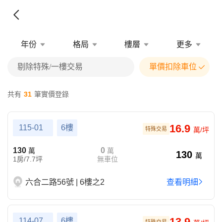
年份
格局
樓層
更多
剔除特殊/一樓交易
單價扣除車位
共有
31
筆實價登錄
16.9
115-01
6樓
特殊交易
萬/坪
130
0
萬
萬
130
萬
1房/7.7坪
無車位
六合二路56號 | 6樓之2
查看明細
13.9
114-07
6樓