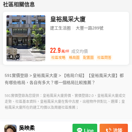
社區相關信息
皇裕風采大廈
建工生活圈
大豐一路289號
22.9
成交均價
萬/坪
社區攻略
格局圖
配置圖
社區問答
591實價登錄 >
皇裕風采大廈 >
【格局介紹】
【皇裕風采大廈】都
有哪些格局，各自有多大？哪一個格局比較推薦？
591實價登錄為您提供：皇裕風采大廈房價、實價登錄2.0，皇裕風采大廈成交
走勢、社區基本資料，皇裕風采大廈在售中古屋，出租物件供對比、選擇；皇
裕風采大廈所在的建工均價以及周邊社區推薦；
吳映柔
洽談
Line