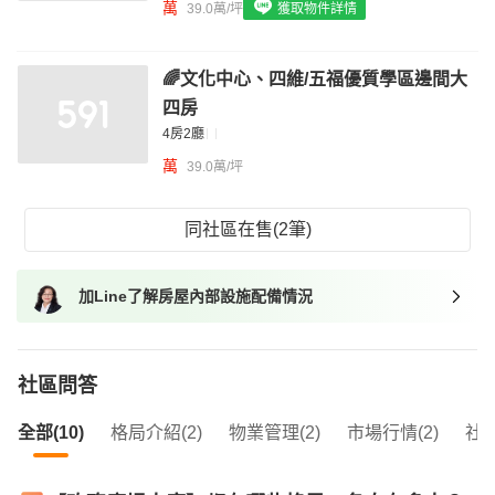
我想找具垃圾處理的物件
萬
39.0萬/坪
獲取物件詳情
我想找近捷運的物件
🌈文化中心、四維/五福優質學區邊間大
四房
4房2廳
萬
39.0萬/坪
同社區在售(2筆)
加Line了解房屋內部設施配備情況
社區問答
全部(10)
格局介紹(2)
物業管理(2)
市場行情(2)
社區