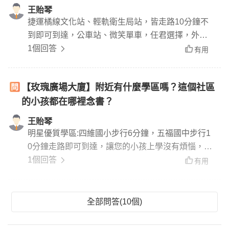
王貽琴
捷運橘線文化站、輕軌衛生局站，皆走路10分鐘不
到即可到達，公車站、微笑單車，任君選擇，外出
不用開車，不用找停車位
1個回答
有用
【玫瑰廣場大廈】附近有什麼學區嗎？這個社區
的小孩都在哪裡念書？
王貽琴
明星優質學區:四維國小步行6分鐘，五福國中步行1
0分鐘走路即可到達，讓您的小孩上學沒有煩惱，爸
媽可安心上班
1個回答
有用
全部問答(10個)