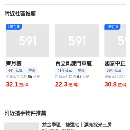
附近社區推薦
7筆在售
1筆在售
霽月樓
百立凱旋門華廈
國泰中正
44年社區
華廈
41年社區
華廈
39年社區
距離本社區約
58
公尺
距離本社區約
91
公尺
距離本社區約
9
32.1
22.3
30.8
萬/坪
萬/坪
萬/坪
附近搶手物件推薦
前金學區｜捷運宅｜漂亮採光三房