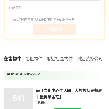
我已閱讀並同意
同時授權同意591為我轉接中介
回電給我
在售物件
在租物件
附近社區物件
附近裝修公司
我想找近捷運的物件
我想找裝潢較好的物件
🏡【文化中心生活圈｜大坪數採光華廈
我想找配備瓦斯爐的物件
｜優質學區宅】
我想找廁所開窗的物件
4房2廳