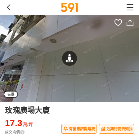
街景
玫瑰廣場大廈
17.3
萬/坪
有優惠請提醒我
近期行情告知我
成交均價