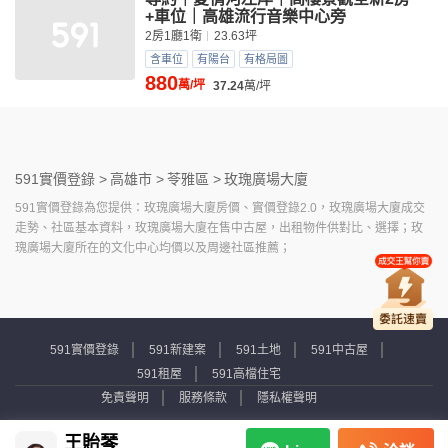
+車位｜高雄流行音樂中心旁
2房1廳1衛
23.63坪
含車位
有陽台
有格局圖
880
萬/坪
37.24
萬/坪
591實價登錄 >
高雄市 >
苓雅區 >
玫瑰廣場大廈
591實價登錄為您提供：玫瑰廣場大廈房價、實價登錄2.0，玫瑰廣場大廈成交
走勢、社區基本資料，玫瑰廣場大廈在售中古屋，出租物件供對比、選擇；玫
瑰廣場大廈所在的文化中心均價以及周邊社區推薦；
591實價登錄
591新建案
591土地
591中古屋
591租屋
591高檔住宅
免責聲明
服務條款
隱私權聲明
Copyright © 2007-2026 by Addcn Technology Co., Ltd. All Rights reserved.
王貽琴