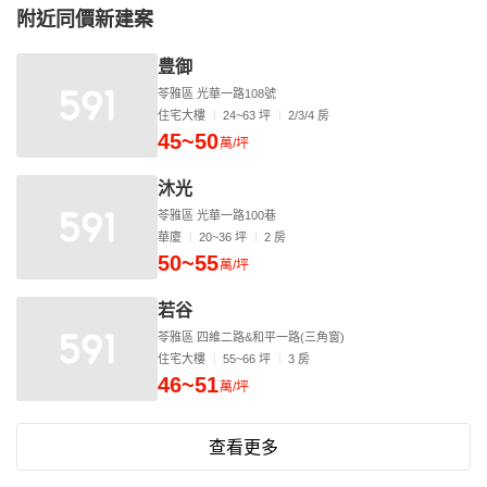
附近同價新建案
豊御
苓雅區 光華一路108號
住宅大樓
24~63 坪
2/3/4 房
45~50
萬/坪
沐光
苓雅區 光華一路100巷
華廈
20~36 坪
2 房
50~55
萬/坪
若谷
苓雅區 四維二路&和平一路(三角窗)
住宅大樓
55~66 坪
3 房
46~51
萬/坪
查看更多