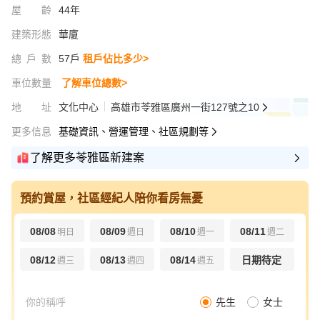
屋齡
44年
建築形態
華廈
總戶數
57戶
租戶佔比多少>
車位數量
了解車位總數>
地址
文化中心
高雄市苓雅區廣州一街127號之10
更多信息
基礎資訊、營運管理、社區規劃等
了解更多苓雅區新建案
預約賞屋，社區經紀人陪你看房無憂
08/08
08/09
08/10
08/11
明日
週日
週一
週二
08/12
08/13
08/14
日期待定
週三
週四
週五
先生
女士