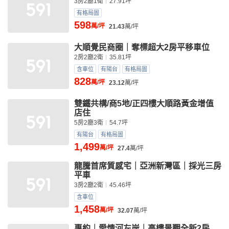
3房2廳1衛
27.91坪
有格局圖
598
萬/坪
21.43
萬/坪
大順覺民商圈｜奪標超大2房平移車位
2房2廳2衛
35.81坪
含車位
有陽台
有格局圖
828
萬/坪
23.12
萬/坪
雙鐵共構/商5地/正四樓大順路黃金增值
店住
5房2廳3衛
54.7坪
有陽台
有格局圖
1,499
萬/坪
27.4
萬/坪
龍騰首席質感宅｜亞洲新灣區｜採光三房
平車
3房2廳2衛
45.46坪
含車位
1,458
萬/坪
32.07
萬/坪
專約｜愛情河左岸｜高樓景觀全新2房