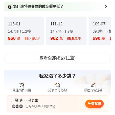
為什麼特殊交易的成交價更低？
113-01
111-12
109-07
14.7坪
1,2樓
14.7坪
1,2樓
39.8坪
4樓
960
962
690
萬
65.4萬/坪
萬
65.5萬/坪
萬
17
查看全部成交(11筆)
我家漲了多少錢？
最佳出售時機
房價高低落點
鄰居行情透視
只需1步，6秒算出
免費試算
已有 99,999 人試算成功