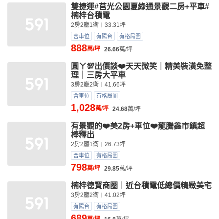
雙捷運#莒光公園夏綠通景觀二房+平車#
楠梓台積電
2房2廳1衛
33.31坪
含車位
有陽台
有格局圖
888
萬/坪
26.66
萬/坪
圓ㄚ💯出價談❤️天天微笑｜精美裝潢免整
理｜三房大平車
3房2廳2衛
41.66坪
含車位
有格局圖
1,028
萬/坪
24.68
萬/坪
有景觀的❤️美2房+車位❤️龍騰鑫市鎮超
棒釋出
2房2廳1衛
26.73坪
含車位
有格局圖
798
萬/坪
29.85
萬/坪
楠梓德賢商圈｜近台積電低總價精緻美宅
3房2廳2衛
41.02坪
有陽台
有格局圖
689