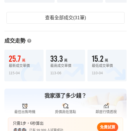
查看全部成交(31筆)
成交走勢
25.7
33.3
15.2
萬
萬
萬
最新成交單價
最高成交單價
最低成交單價
115-04
113-06
110-04
我家漲了多少錢？
最佳出售時機
房價高低落點
鄰居行情透視
只需1步，6秒算出
免費試算
已有 99,999 人試算成功