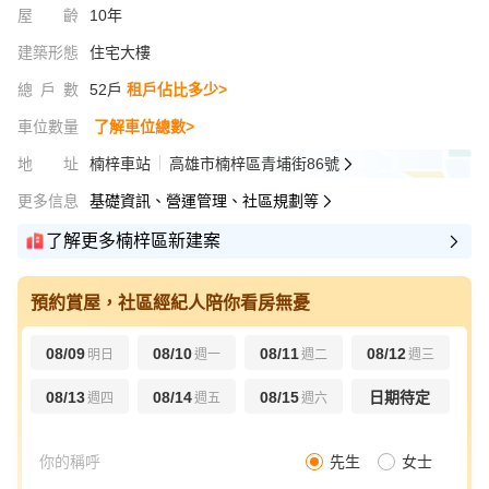
屋齡
10年
建築形態
住宅大樓
總戶數
52戶
租戶佔比多少>
車位數量
了解車位總數>
地址
楠梓車站
高雄市楠梓區青埔街86號
更多信息
基礎資訊、營運管理、社區規劃等
了解更多楠梓區新建案
預約賞屋，社區經紀人陪你看房無憂
08/09
08/10
08/11
08/12
明日
週一
週二
週三
08/13
08/14
08/15
日期待定
週四
週五
週六
先生
女士