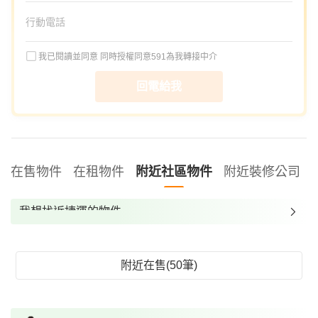
我已閱讀並同意
同時授權同意591為我轉接中介
回電給我
在售物件
在租物件
附近社區物件
附近裝修公司
我想找近捷運的物件
我想找裝潢較好的物件
我想找配備瓦斯爐的物件
附近在售(50筆)
我想找廁所開窗的物件
我想找具垃圾處理的物件