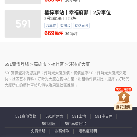
萬/坪
16.8
萬/坪
楠梓車站｜幸福府邸｜2房車位
2房1廳1衛
22.3坪
含車位
有陽台
有格局圖
669
萬/坪
30
萬/坪
591實價登錄 >
高雄市 >
楠梓區 >
好時光大廈
591實價登錄為您提供：好時光大廈房價、實價登錄2.0，好時光大廈成交走
勢、社區基本資料，好時光大廈在售中古屋，出租物件供對比、選擇；好時光
大廈所在的楠梓車站均價以及周邊社區推薦；
591實價登錄
591新建案
591土地
591中古屋
591租屋
591高檔住宅
免責聲明
服務條款
隱私權聲明