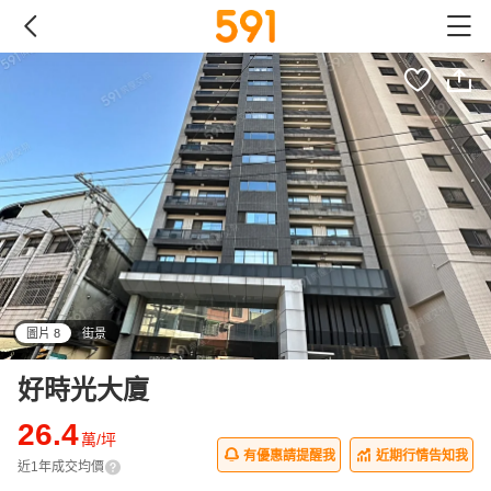
圖片 8
街景
all
好時光大廈
26.4
萬/坪
有優惠請提醒我
近期行情告知我
近1年成交均價