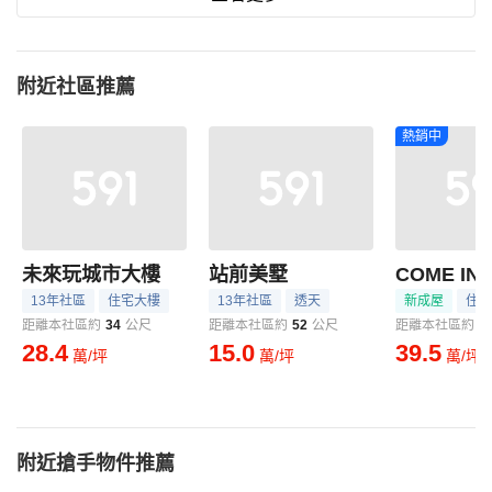
附近社區推薦
熱銷中
未來玩城市大樓
站前美墅
13年社區
住宅大樓
13年社區
透天
新成屋
住宅
距離本社區約
34
公尺
距離本社區約
52
公尺
距離本社區約
5
28.4
15.0
39.5
萬/坪
萬/坪
萬/坪
附近搶手物件推薦