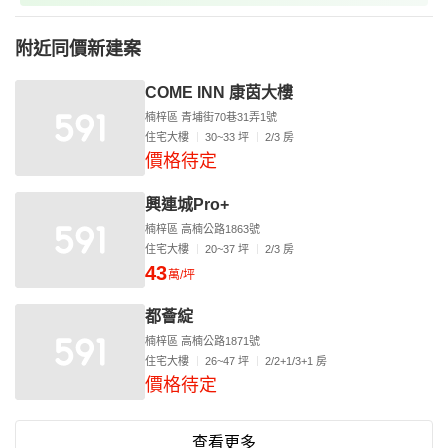
附近同價新建案
COME INN 康茵大樓
楠梓區 青埔街70巷31弄1號
住宅大樓
30~33 坪
2/3 房
價格待定
興連城Pro+
楠梓區 高楠公路1863號
住宅大樓
20~37 坪
2/3 房
43
萬/坪
都薈綻
楠梓區 高楠公路1871號
住宅大樓
26~47 坪
2/2+1/3+1 房
價格待定
查看更多