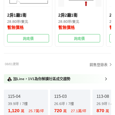
2房1廳1衛
2房2廳1衛
2
28.80坪/東北
28.80坪/東北
29
暫無價格
暫無價格
暫
詢底價
詢底價
08/01更新
銷售登錄表
加Line，1V1為你解讀社區成交趨勢
115-04
115-03
113-08
39.9坪
7樓
26.6坪
7樓
26.9坪
4
1,120
720
870
萬
25.7萬/坪
萬
27.1萬/坪
萬