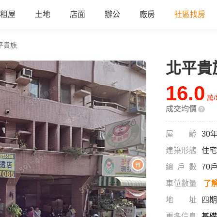
租屋
土地
店面
辦公
廠房
社區找房
平貴族
北平貴
16.0
萬
成交均價
屋齡
30
建築形態
住宅
總戶數
70
車位數量
了
地址
四期
更多信息
基礎