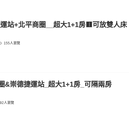
捷運站+北平商圈__超大1+1房🟥可放雙人床
155人瀏覽
圈&崇德捷運站_超大1+1房_可隔兩房
92人瀏覽