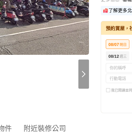
了解更多北
預約賞屋，
08/07
明日
08/12
週三
我已閱讀並
物件
附近裝修公司