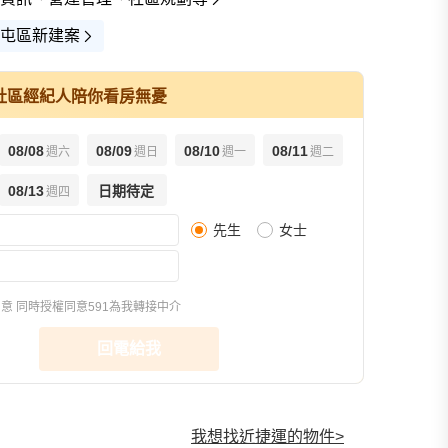
屯區新建案
社區經紀人陪你看房無憂
08/08
08/09
08/10
08/11
週六
週日
週一
週二
08/13
日期待定
週四
先生
女士
同意
同時授權同意591為我轉接中介
回電給我
我想找近捷運的物件
>