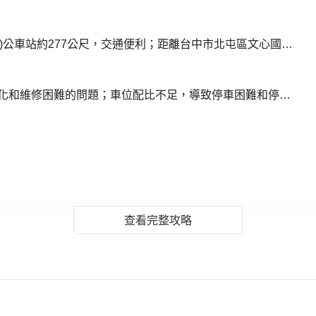
1. 環境機能:距離捷運文心崇德站(文心路)公車站約277公尺，交通便利；距離台中市北屯區文心國民小學約238公尺，方便孩子上學。
1. 社區規劃:屋齡28年，可能存在設施老化和維修困難的問題；車位配比不足，導致停車困難和停車位爭奪的問題。
查看完整攻略