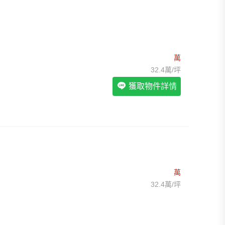
我想找裝潢較好的物件
>
我想找配備瓦斯爐的物件
>
我想找廁所開窗的物件
>
我想找具垃圾處理的物件
>
我想找近捷運的物件
>
萬
32.4萬/坪
獲取物件詳情
萬
32.4萬/坪