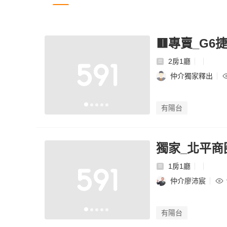
🟥專賣_G6
2房1廳
仲介獨家釋出
有陽台
獨家_北平商
1房1廳
仲介廖沛宸
有陽台