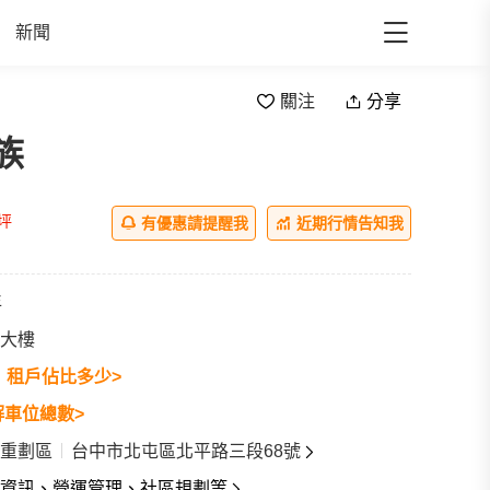
新聞
關注
分享
族
/坪
有優惠請提醒我
近期行情告知我
年
大樓
戶
租戶佔比多少>
解車位總數>
重劃區
台中市北屯區北平路三段68號
資訊、營運管理、社區規劃等