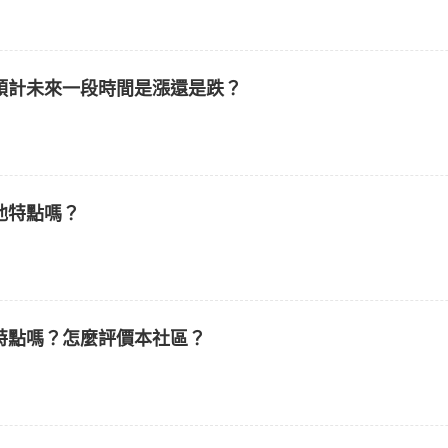
預計未來一段時間是漲還是跌？
他特點嗎？
特點嗎？怎麼評價本社區？