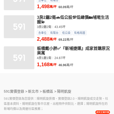
含車位
有陽台
1,498
萬/坪
60.09
萬/坪
3房2廳2衛🚗低公設💯低總價🏡埔墘生活
圈💫
3房2廳2衛
43.45坪
含車位
有陽台
低公設
有格局圖
2,488
萬/坪
69.22
萬/坪
板橋戴小胖✅『新埔捷運』成家首購原況
美寓
4房1廳1衛
24.87坪
1,168
萬/坪
46.96
萬/坪
591實價登錄 >
新北市 >
板橋區 >
陽明凱旋
591實價登錄為您提供：陽明凱旋房價、實價登錄2.0，陽明凱旋成交走勢、社
區基本資料，陽明凱旋在售中古屋，出租物件供對比、選擇；陽明凱旋所在的
新埔均價以及周邊社區推薦；