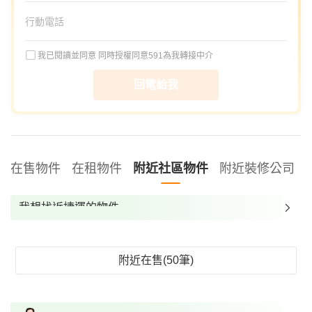
我已閱讀並同意
同時授權同意591為我轉接中介
回電給我
在售物件
在租物件
附近社區物件
附近裝修公司
我想找近捷運的物件
我想找裝潢較好的物件
我想找配備瓦斯爐的物件
附近在售(50筆)
我想找廁所開窗的物件
我想找具垃圾處理的物件