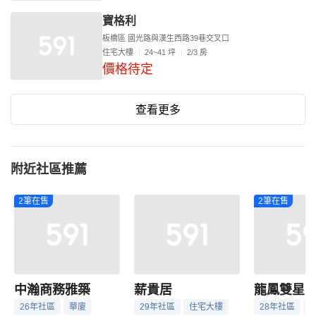
寶格利
板橋區 國光路與漢生西路39巷交叉口
住宅大樓
24~41 坪
2/3 房
價格待定
查看更多
附近社區推薦
2筆在售
2筆在售
中瀚商務雅築
薪貴居
龍鳳雙星
26年社區
華廈
29年社區
住宅大樓
28年社區