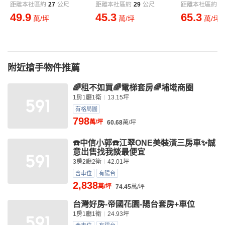
距離本社區約
27
公尺
距離本社區約
29
公尺
距離本社區約
3
49.9
45.3
65.3
萬/坪
萬/坪
萬/坪
附近搶手物件推薦
🌈租不如買🌈電梯套房🌈埔墘商圈
1房1廳1衛
13.15坪
有格局圖
798
萬/坪
60.68
萬/坪
☎️中信小郭☎️江翠ONE美裝潢三房車✨誠
意出售找我談最便宜
3房2廳2衛
42.01坪
含車位
有陽台
2,838
萬/坪
74.45
萬/坪
台灣好房-帝國花園-陽台套房+車位
1房1廳1衛
24.93坪