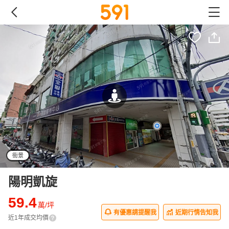
街景
陽明凱旋
59.4
萬/坪
有優惠請提醒我
近期行情告知我
近1年成交均價