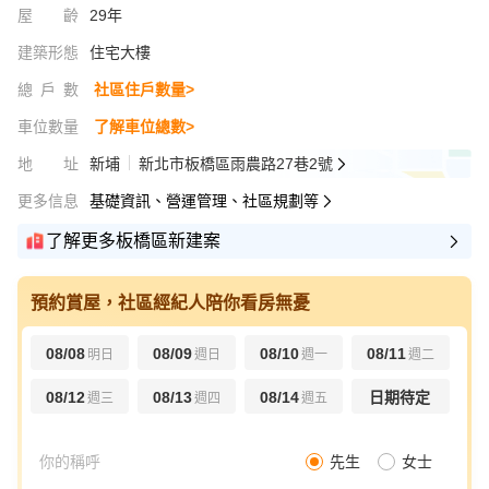
屋齡
29年
建築形態
住宅大樓
總戶數
社區住戶數量>
車位數量
了解車位總數>
地址
新埔
新北市板橋區雨農路27巷2號
更多信息
基礎資訊、營運管理、社區規劃等
了解更多板橋區新建案
預約賞屋，社區經紀人陪你看房無憂
08/08
08/09
08/10
08/11
明日
週日
週一
週二
08/12
08/13
08/14
日期待定
週三
週四
週五
先生
女士