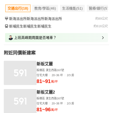
交通出行(18)
教育/學區(46)
生活機能(51)
醫療/銀行(57)
新海派出所新海派出所新海派出所
約89公尺
新埔民生新埔民生新埔民生
約616公尺
上班高峰期周圍是否堵車？
附近同價新建案
新板艾麗
板橋區 漢生西路167號
住宅大樓
20~36 坪
2/3 房
81~91
萬/坪
新板艾麗2
板橋區 漢生西路167號
住宅大樓
20~38 坪
2/3 房
81~96
萬/坪