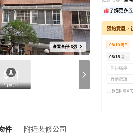
了解更多五
預約賞屋，
08/10
明日
查看全部·3張
08/15
週六
街景(1)
我已閱讀並
物件
附近裝修公司