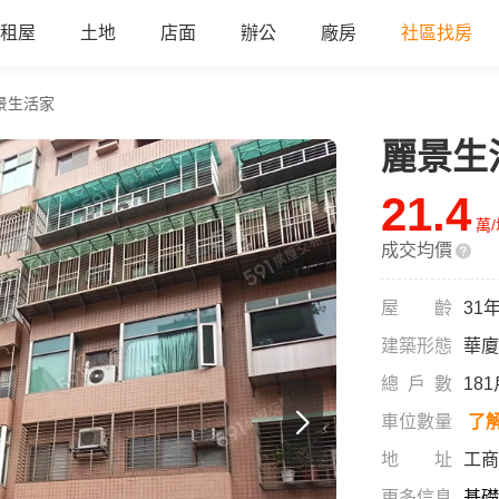
租屋
土地
店面
辦公
廠房
社區找房
景生活家
麗景生
21.4
萬
成交均價
屋齡
31
建築形態
華廈
總戶數
18
車位數量
了
地址
工商
更多信息
基礎