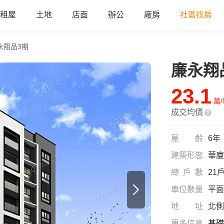
租屋
土地
店面
辦公
廠房
社區找房
永翔品3期
廉永翔
23.1
萬
成交均價
屋齡
6年
建築形態
華廈
總戶數
21
車位數量
平面
地址
北側
更多信息
基礎