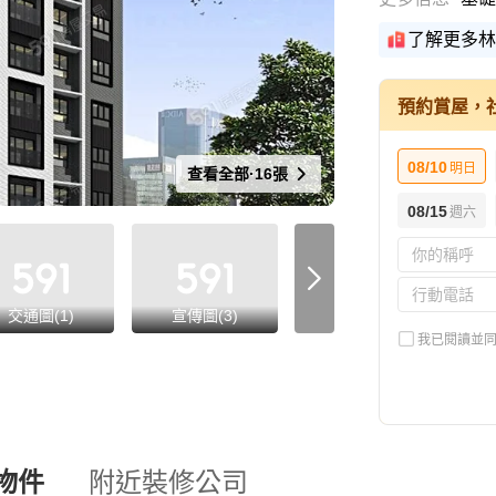
了解更多林
預約賞屋，
08/10
明日
查看全部·16張
08/15
週六
交通圖(1)
宣傳圖(3)
平面圖(4)
我已閱讀並
物件
附近裝修公司