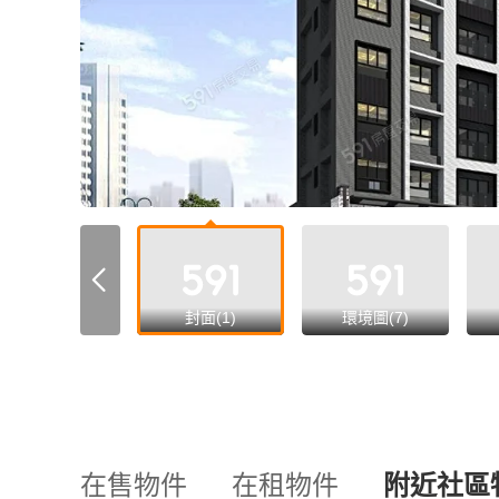
all
封面(1)
環境圖(7)
在售物件
在租物件
附近社區