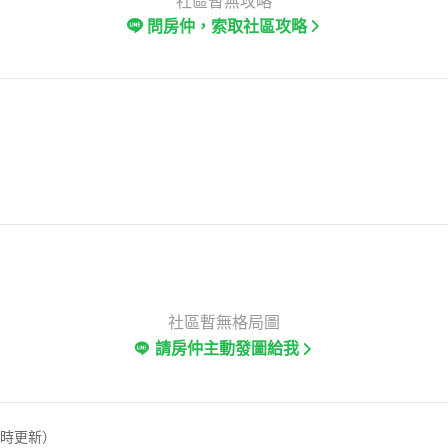
社區暫無攻略
問房仲，索取社區攻略
社區暫無格局圖
請房仲主動發圖給我
定時更新）