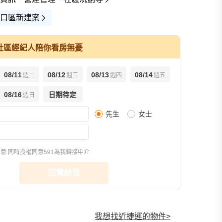
口區新建案
社區經紀人陪你看房無憂
08/11
08/12
08/13
08/14
週二
週三
週四
週五
查看全部
08/16
日期待定
週日
先生
女士
街景(1)
同意
同時授權同意591為我轉接中介
回電給我
我想找近捷運的物件
>