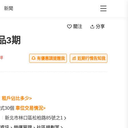
新聞
關注
分享
品3期
all
/坪
有優惠請提醒我
近期行情告知我
戶
租戶佔比多少>
式30個
車位交易情況>
新北市林口區松柏路85號之1
資訊、營運管理、社區規劃等