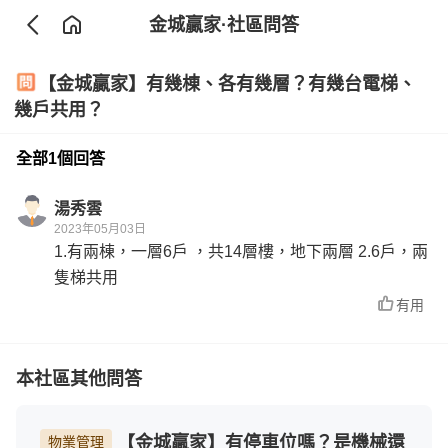
金城贏家
·社區問答
【金城贏家】有幾棟、各有幾層？有幾台電梯、
幾戶共用？
全部1個回答
湯秀雲
2023年05月03日
1.有兩棟，一層6戶 ，共14層樓，地下兩層 2.6戶，兩
隻梯共用
有用
本社區其他問答
【金城贏家】有停車位嗎？是機械還
物業管理