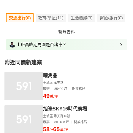
交通出行(0)
教育/學區(11)
生活機能(3)
醫療/銀行(0)
暫無資料
上班高峰期周圍是否堵車？
附近同價新建案
曜雋品
土城區 承天路
廠辦
85~99 坪
開放格局
49
萬/坪
旭峯SKY16時代廣場
土城區 承天路16號
廠辦
80~408 坪
開放格局
58~65
萬/坪