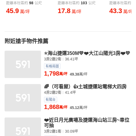
距離本社區約
98
公尺
距離本社區約
103
公尺
距離本社區約
1
45.9
17.8
43.3
萬/坪
萬/坪
萬/坪
附近搶手物件推薦
⭐️海山捷運350M💛❤️大江山陽光3房❤️💛
3房2廳2衛
36.41坪
有格局圖
1,798
萬/坪
49.38
萬/坪
🌈（可看屋）👍土城捷運站電梯大四房
4房2廳2衛
41.4坪
有陽台
1,868
萬/坪
45.12
萬/坪
❤️近日月光廣場及捷運海山站三房~車位
可抽
3房2廳1衛
30.09坪