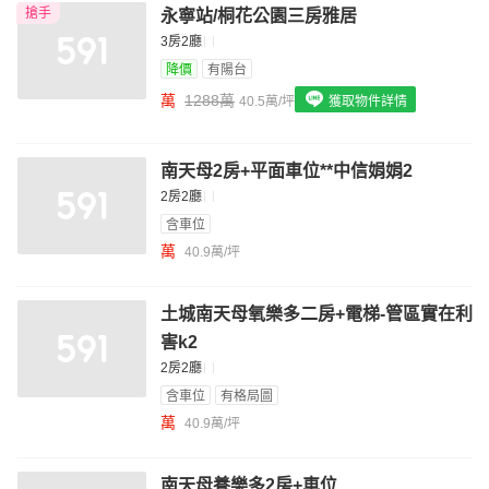
搶手
永寧站/桐花公園三房雅居
我想找配備瓦斯爐的物件
3房2廳
我想找廁所開窗的物件
降價
有陽台
萬
1288萬
40.5萬/坪
獲取物件詳情
我想找具垃圾處理的物件
我想找近捷運的物件
南天母2房+平面車位**中信娟娟2
2房2廳
含車位
萬
40.9萬/坪
土城南天母氧樂多二房+電梯-管區實在利
害k2
2房2廳
含車位
有格局圖
萬
40.9萬/坪
南天母養樂多2房+車位