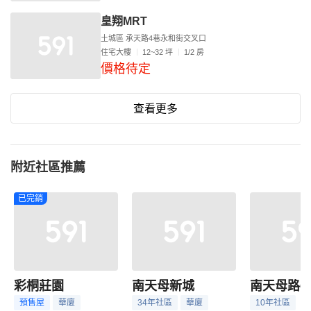
皇翔MRT
土城區 承天路4巷永和街交叉口
住宅大樓
12~32 坪
1/2 房
價格待定
查看更多
附近社區推薦
已完銷
彩桐莊園
南天母新城
預售屋
華廈
34年社區
華廈
10年社區