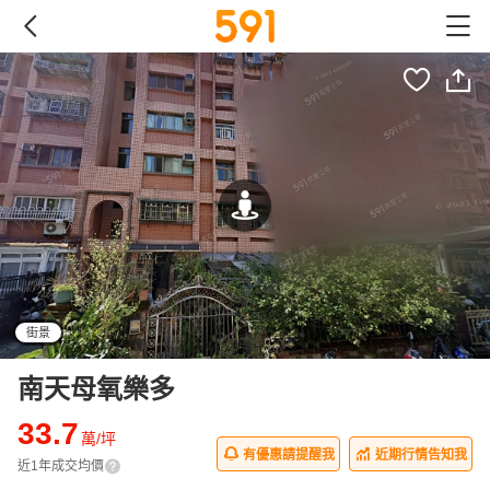
街景
南天母氧樂多
33.7
萬/坪
有優惠請提醒我
近期行情告知我
近1年成交均價