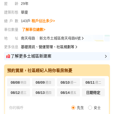
屋齡
29年
建築形態
華廈
總戶數
143戶
租戶佔比多少>
車位數量
了解車位總數>
地址
南天母路
新北市土城區南天母路6號
更多信息
基礎資訊、營運管理、社區規劃等
了解更多土城區新建案
預約賞屋，社區經紀人陪你看房無憂
08/08
08/09
08/10
08/11
明日
週日
週一
週二
08/12
08/13
08/14
日期待定
週三
週四
週五
先生
女士