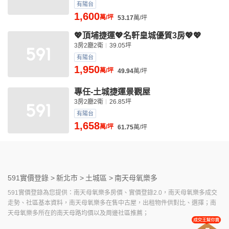
有陽台
1,600
萬/坪
53.17
萬/坪
💖頂埔捷運💖名軒皇城優質3房💖💖
3房2廳2衛
39.05坪
有陽台
1,950
萬/坪
49.94
萬/坪
專任-土城捷運景觀屋
3房2廳2衛
26.85坪
有陽台
1,658
萬/坪
61.75
萬/坪
591實價登錄 >
新北市 >
土城區 >
南天母氧樂多
591實價登錄為您提供：南天母氧樂多房價、實價登錄2.0，南天母氧樂多成交
走勢、社區基本資料，南天母氧樂多在售中古屋，出租物件供對比、選擇；南
天母氧樂多所在的南天母路均價以及周邊社區推薦；