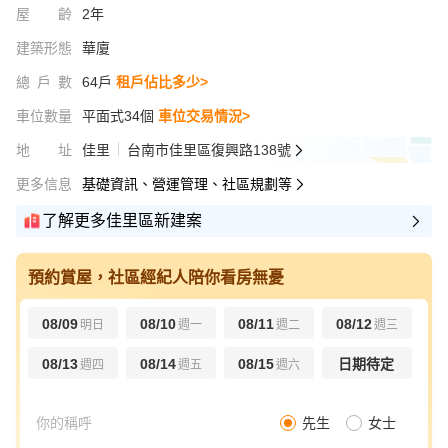
屋齡
2年
建築形態
華廈
總戶數
64戶
租戶佔比多少>
車位數量
平面式34個
車位交易情況>
地址
佳里
台南市佳里區復興路138號
更多信息
基礎資訊、營運管理、社區規劃等
了解更多佳里區新建案
預約賞屋，社區經紀人陪你看房無憂
08/09
08/10
08/11
08/12
明日
週一
週二
週三
08/13
08/14
08/15
日期待定
週四
週五
週六
先生
女士