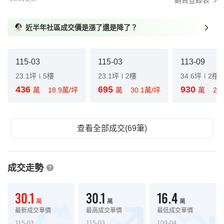
銷售登錄表
近半年社區成交價是漲了還是降了？
115-03
115-03
113-09
23.1坪
5樓
23.1坪
2樓
34.6坪
2樓
436
695
930
萬
18.9萬/坪
萬
30.1萬/坪
萬
24
查看全部成交(69筆)
成交走勢
30.1
30.1
16.4
萬
萬
萬
最新成交單價
最高成交單價
最低成交單價
115-03
115-03
109-04