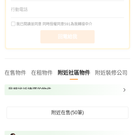
我已閱讀並同意
同時授權同意591為我轉接中介
回電給我
在售物件
在租物件
附近社區物件
附近裝修公司
我想找近捷運的物件
我想找裝潢較好的物件
我想找配備瓦斯爐的物件
附近在售(50筆)
我想找廁所開窗的物件
我想找具垃圾處理的物件