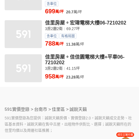
含車位
699
萬/坪
20.7
萬/坪
佳里房屋。宏瑋電梯大樓06-7210202
3房2廳2衛
69.27坪
含車位
有格局圖
788
萬/坪
11.38
萬/坪
佳里房屋。佳佳園電梯大樓+平車06-
7210202
3房2廳2衛
41.15坪
958
萬/坪
23.28
萬/坪
591實價登錄 >
台南市 >
佳里區 >
誠銳天籟
591實價登錄為您提供：誠銳天籟房價、實價登錄2.0，誠銳天籟成交走勢、社
區基本資料，誠銳天籟在售中古屋，出租物件供對比、選擇；誠銳天籟所在的
佳里均價以及周邊社區推薦；