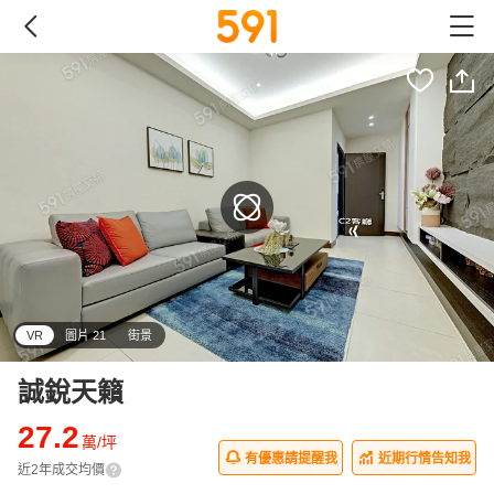
VR
圖片 21
街景
誠銳天籟
27.2
萬/坪
有優惠請提醒我
近期行情告知我
近2年成交均價