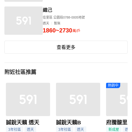
織己
佳里區 公園段0788-0005地號
透天
暫無
1860~2730
萬/戶
查看更多
附近社區推薦
熱銷中
誠銳天籟 透天
誠銳天籟B
府騰馥里
3年社區
透天
3年社區
透天
新成屋
透天