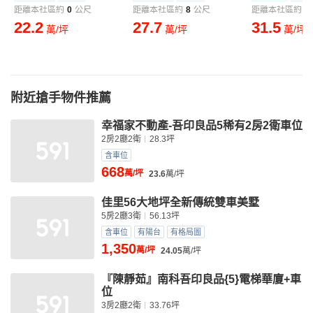
距離本社區約
0
公尺
距離本社區約
8
公尺
距離本社區約
2
22.2
27.7
31.5
萬/坪
萬/坪
萬/坪
附近搶手物件推薦
幸福家不動產-吾印良品5稀有2房2衛車位
2房2廳2衛
28.3坪
含車位
668
萬/坪
23.6
萬/坪
佳里56大地坪全新傳統雙車美墅
5房2廳3衛
56.13坪
含車位
有陽台
有格局圖
1,350
萬/坪
24.05
萬/坪
『陳靜茹』南科吾印良品{5}電梯華廈+車
位
3房2廳2衛
33.76坪