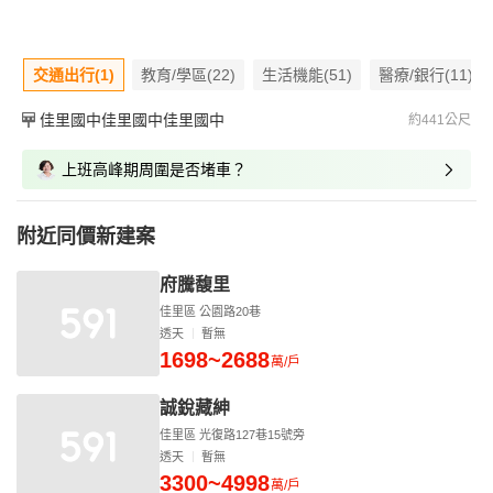
交通出行(1)
教育/學區(22)
生活機能(51)
醫療/銀行(11)
佳里國中佳里國中佳里國中
約441公尺
上班高峰期周圍是否堵車？
附近同價新建案
府騰馥里
佳里區 公園路20巷
透天
暫無
1698~2688
萬/戶
誠銳藏紳
佳里區 光復路127巷15號旁
透天
暫無
3300~4998
萬/戶