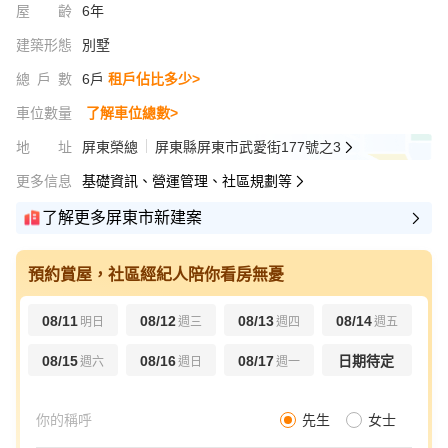
屋齡
6年
建築形態
別墅
總戶數
6戶
租戶佔比多少>
車位數量
了解車位總數>
地址
屏東榮總
屏東縣屏東市武愛街177號之3
更多信息
基礎資訊、營運管理、社區規劃等
了解更多屏東市新建案
預約賞屋，社區經紀人陪你看房無憂
08/11
08/12
08/13
08/14
明日
週三
週四
週五
08/15
08/16
08/17
日期待定
週六
週日
週一
先生
女士