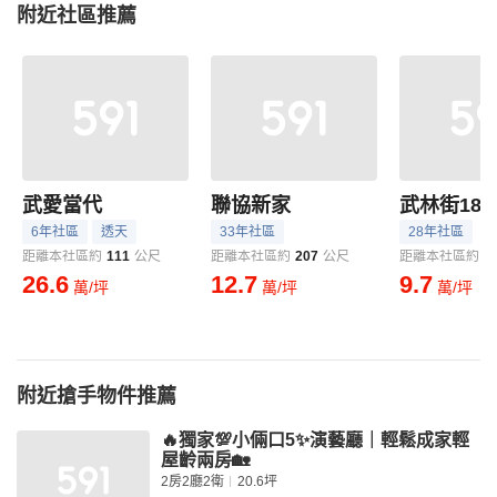
附近社區推薦
武愛當代
聯協新家
武林街18
6年社區
透天
33年社區
28年社區
距離本社區約
111
公尺
距離本社區約
207
公尺
距離本社區約
2
26.6
12.7
9.7
萬/坪
萬/坪
萬/坪
附近搶手物件推薦
🔥獨家💯小倆口5✨演藝廳｜輕鬆成家輕
屋齡兩房🏡
2房2廳2衛
20.6坪