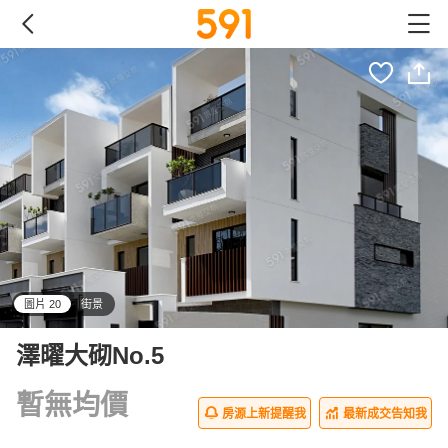
圖片 20
街景
all
澤曜大砌No.5
暫無均價
房源上新提醒我
最新成交告知我