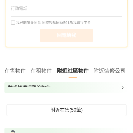
我已閱讀並同意
同時授權同意591為我轉接中介
回電給我
在售物件
在租物件
附近社區物件
附近裝修公司
我想找近捷運的物件
我想找裝潢較好的物件
我想找配備瓦斯爐的物件
附近在售(50筆)
我想找廁所開窗的物件
我想找具垃圾處理的物件