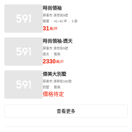
時尚領袖
屏東市 清世街9號
華廈
41~43 坪
3 房
31
萬/坪
時尚領袖-透天
屏東市 清世街9號
透天
暫無
2330
萬/戶
傑美大別墅
屏東市 清寧街160號
別墅
暫無
價格待定
查看更多