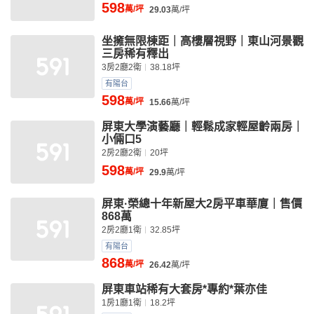
598
萬/坪
29.03
萬/坪
坐擁無限棟距｜高樓層視野｜東山河景觀
三房稀有釋出
3房2廳2衛
38.18坪
有陽台
598
萬/坪
15.66
萬/坪
屏東大學演藝廳｜輕鬆成家輕屋齡兩房｜
小倆口5
2房2廳2衛
20坪
598
萬/坪
29.9
萬/坪
屏東·榮總十年新屋大2房平車華廈｜售價
868萬
2房2廳1衛
32.85坪
有陽台
868
萬/坪
26.42
萬/坪
屏東車站稀有大套房*專約*葉亦佳
1房1廳1衛
18.2坪