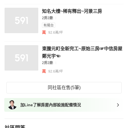
知名大樓~稀有釋出~河景三房
2房2廳
有陽台
萬
92.6萬/坪
東騰元町全新完工~原始三房☞中信房屋
鄭光宇☜
2房2廳
萬
92.6萬/坪
同社區在售(5筆)
加Line了解房屋內部設施配備情況