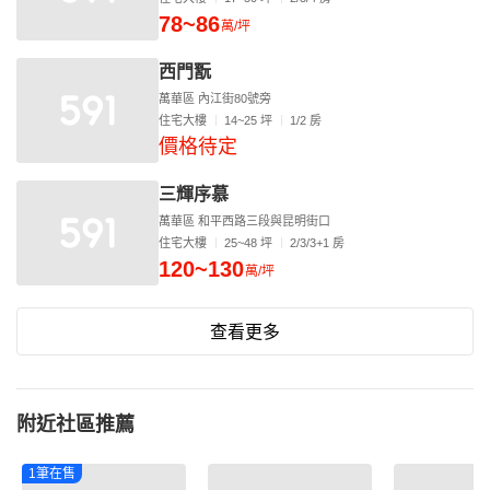
78~86
萬/坪
西門翫
萬華區 內江街80號旁
住宅大樓
14~25 坪
1/2 房
價格待定
三輝序慕
萬華區 和平西路三段與昆明街口
住宅大樓
25~48 坪
2/3/3+1 房
120~130
萬/坪
查看更多
附近社區推薦
1筆在售