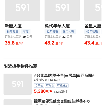
新廈大廈
萬代年華大廈
金星大廈
38年社區
華廈
31年社區
住宅大樓
45年社區
距離本社區約
19
公尺
距離本社區約
32
公尺
距離本社區約
3
35.8
48.2
43.4
萬/坪
萬/坪
萬/坪
附近搶手物件推薦
⭐台北車站|雙子星|三房車|南西商圈⭐
4房2廳2衛
64.67坪
含車位
有陽台
有格局圖
5,380
萬/坪
83.19
萬/坪
達麗🎀優雅低奢🎀點位佳靜巷不吵