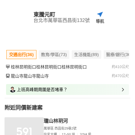
東騰元町
台北市萬華區西昌街132號
導航
交通出行(36)
教育/學區(73)
生活機能(89)
醫療/銀行(36)
桂林昆明街口桂林昆明街口桂林昆明街口
約410公尺
龍山寺龍山寺龍山寺
約470公尺
上班高峰期周圍是否堵車？
附近同價新建案
瓏山林玥河
萬華區 西昌街29巷2號
住宅大樓
17~50 坪
2/3/4 房