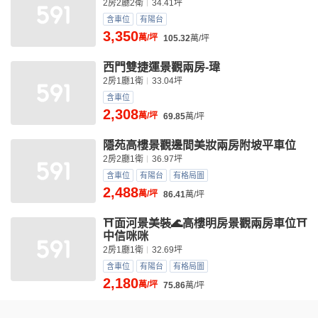
2房2廳2衛
34.41坪
含車位
有陽台
3,350
萬/坪
105.32
萬/坪
西門雙捷運景觀兩房-瑋
2房1廳1衛
33.04坪
含車位
2,308
萬/坪
69.85
萬/坪
隱苑高樓景觀邊間美妝兩房附坡平車位
2房2廳1衛
36.97坪
含車位
有陽台
有格局圖
2,488
萬/坪
86.41
萬/坪
⛩️面河景美裝🌊高樓明房景觀兩房車位⛩️
中信咪咪
2房1廳1衛
32.69坪
含車位
有陽台
有格局圖
2,180
萬/坪
75.86
萬/坪