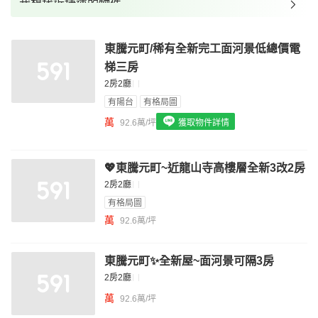
我想找近捷運的物件
我想找裝潢較好的物件
東騰元町/稀有全新完工面河景低總價電
我想找配備瓦斯爐的物件
梯三房
我想找廁所開窗的物件
2房2廳
有陽台
有格局圖
我想找具垃圾處理的物件
萬
92.6萬/坪
獲取物件詳情
我想找近捷運的物件
💖東騰元町~近龍山寺高樓層全新3改2房
2房2廳
有格局圖
萬
92.6萬/坪
東騰元町✨全新屋~面河景可隔3房
2房2廳
萬
92.6萬/坪