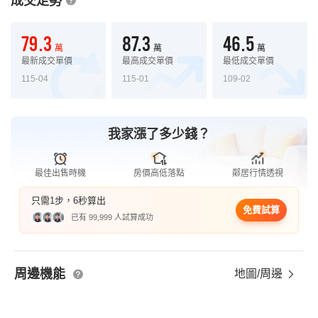
成交走勢
79.3
87.3
46.5
萬
萬
萬
最新成交單價
最高成交單價
最低成交單價
115-04
115-01
109-02
我家漲了多少錢？
最佳出售時機
房價高低落點
鄰居行情透視
只需1步，6秒算出
免費試算
已有 99,999 人試算成功
周邊機能
地圖/周邊