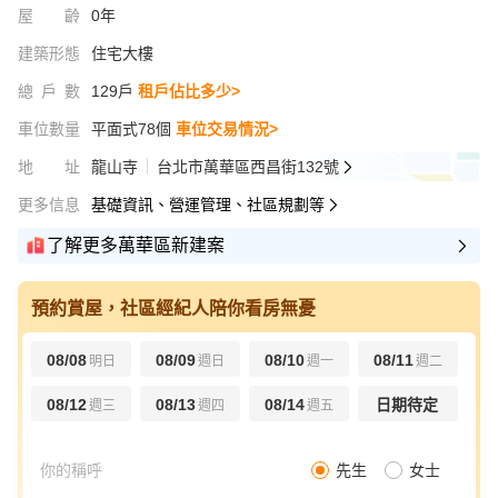
屋齡
0年
建築形態
住宅大樓
總戶數
129戶
租戶佔比多少>
車位數量
平面式78個
車位交易情況>
地址
龍山寺
台北市萬華區西昌街132號
更多信息
基礎資訊、營運管理、社區規劃等
了解更多萬華區新建案
預約賞屋，社區經紀人陪你看房無憂
08/08
08/09
08/10
08/11
明日
週日
週一
週二
08/12
08/13
08/14
日期待定
週三
週四
週五
先生
女士