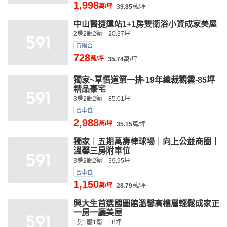
1,998
萬/坪
39.85
萬/坪
中山醫捷運站1+1房雙衛浴小資成家美屋
2房2廳2衛
20.37坪
有陽台
728
萬/坪
35.74
萬/坪
獨家~草悟道第一排·19年總裁觀雲-85坪
精品豪宅
3房2廳2衛
85.01坪
含車位
2,988
萬/坪
35.15
萬/坪
獨家｜五期萬壽棒球場｜向上公益商圈｜
溫馨三房附車位
3房2廳2衛
39.95坪
含車位
1,150
萬/坪
28.79
萬/坪
興大生首選國圖館溫馨高樓層輕鬆成家正
一房一廳美屋
1房1廳1衛
18坪