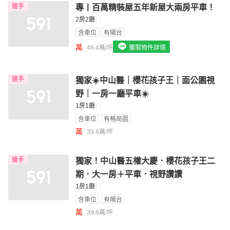
搶手
專丨百萬精裝屋五年新屋大兩房平車！
我想找配備瓦斯爐的物件
2房2廳
我想找廁所開窗的物件
含車位
有陽台
萬
46.4萬/坪
獲取物件詳情
我想找具垃圾處理的物件
我想找近捷運的物件
搶手
獨家☀️中山醫｜櫻花孩子王｜面公園視
野｜一房一廳平車☀️
1房1廳
含車位
有格局圖
萬
39.8萬/坪
搶手
獨家！中山醫五權大慶．櫻花孩子王二
期．大一房＋平車．視野讚讚
1房1廳
含車位
有陽台
萬
39.8萬/坪