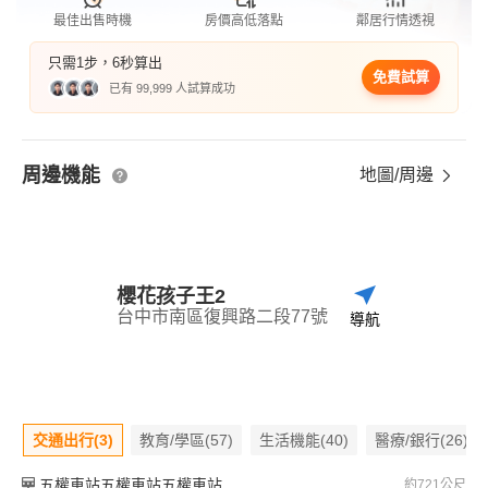
最佳出售時機
房價高低落點
鄰居行情透視
只需1步，6秒算出
免費試算
已有 99,999 人試算成功
周邊機能
地圖/周邊
櫻花孩子王2
台中市南區復興路二段77號
導航
交通出行(3)
教育/學區(57)
生活機能(40)
醫療/銀行(26)
五權車站五權車站五權車站
約721公尺