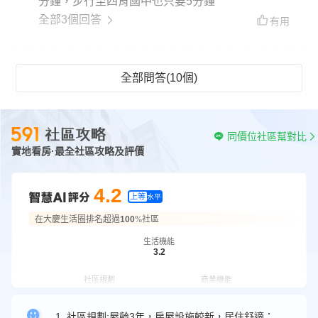
分鐘，步行至四育國中也只要5分鐘
全部3個回答
有用
全部問答(10個)
同價位社區幫對比
實地看房·最全社區攻略及評價
4.2
上等
水平
在大慶生活圈排名超過
100
%社區
生活機能
3.2
社區規劃
商業機能
4.6
5.0
1. 社區規劃:屋齡3年，房屋設施較新，居住舒適；車位配比1:1.06，為社區提供充足的停車位，解決了居民停車難的問題；公設包含接待大廳,中庭花園,空中花園等，居民可以享受高品質的生活環境和休閒設施。