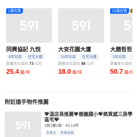
1筆在售
19筆在售
金
同興協記 九悅
大安花園大廈
大膳哲哲
8年社區
住宅大樓
33年社區
住宅大樓
3年社區
住
距離本社區約
73
公尺
距離本社區約
86
公尺
距離本社區約
9
25.4
18.0
50.7
萬/坪
萬/坪
萬/坪
附近搶手物件推薦
💖温店長推薦💗樹義國小💝高質感三房學
區宅💝
3房2廳2衛
50.14坪
含車位
有格局圖