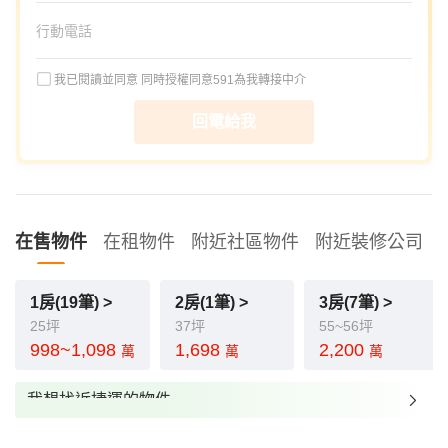
我已閱讀並同意
同時授權同意591為我轉接中介
回電給我
在售物件
在租物件
附近社區物件
附近裝修公司
1房(19筆) >
2房(1筆) >
3房(7筆) >
25坪
37坪
55~56坪
998~1,098
1,698
2,200
萬
萬
萬
我想找近捷運的物件
我想找裝潢較好的物件