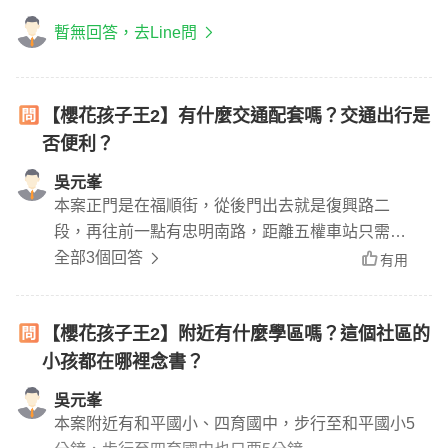
暫無回答，去Line問
【櫻花孩子王2】有什麼交通配套嗎？交通出行是
否便利？
吳元峯
本案正門是在福順街，從後門出去就是復興路二
段，再往前一點有忠明南路，距離五權車站只需要
步行13分鐘，到大慶捷運站車程需8分鐘左右
全部3個回答
有用
【櫻花孩子王2】附近有什麼學區嗎？這個社區的
小孩都在哪裡念書？
吳元峯
本案附近有和平國小、四育國中，步行至和平國小5