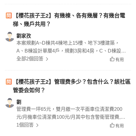
度調整租金
【櫻花孩子王2】有幾棟、各有幾層？有幾台電
梯、幾戶共用？
劉家孜
本案規劃A~D棟共4棟地上15樓、地下3樓建築，
A、B棟設計單層4戶，規劃3房和4房，C、D棟設計
單層4戶，規劃1房和2房，每棟都是2梯
全部2個回答
有用
【櫻花孩子王2】管理费多少？包含什么？該社區
管委会如何？
劉
管理費一坪65元，雙月繳一次平面車位清潔費200
元/月機車位清潔費100元/月其中包含警衛管理費,
電梯保養、洗水塔、花園維護、梯間的清潔打掃、
1個回答
有用
停車場的管理，社區公共設施損壞的修繕。