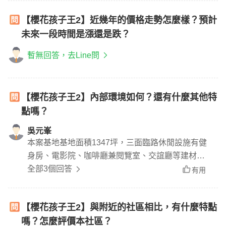
【櫻花孩子王2】近幾年的價格走勢怎麼樣？預計
未來一段時間是漲還是跌？
暫無回答，去Line問
【櫻花孩子王2】內部環境如何？還有什麼其他特
點嗎？
吳元峯
本案基地基地面積1347坪，三面臨路休閒設施有健
身房、電影院、咖啡廳兼閱覽室、交誼廳等建材配
備部分，附三洋60X60公分拋光石英磚、美標衛
全部3個回答
有用
浴、大雅廚具配日本進口水槽。另外還有錦鋐氣密
窗、德國BWT濾水器、垃圾冷藏壓縮系統等
【櫻花孩子王2】與附近的社區相比，有什麼特點
嗎？怎麼評價本社區？