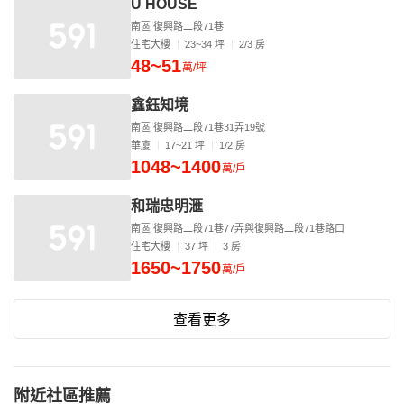
U HOUSE
南區 復興路二段71巷
住宅大樓
23~34 坪
2/3 房
48~51
萬/坪
鑫鈺知境
南區 復興路二段71巷31弄19號
華廈
17~21 坪
1/2 房
1048~1400
萬/戶
和瑞忠明滙
南區 復興路二段71巷77弄與復興路二段71巷路口
住宅大樓
37 坪
3 房
1650~1750
萬/戶
查看更多
附近社區推薦