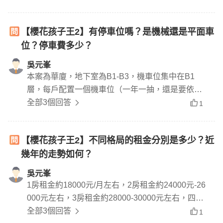
【櫻花孩子王2】有停車位嗎？是機械還是平面車
位？停車費多少？
吳元峯
本案為華廈，地下室為B1-B3，機車位集中在B1
層，每戶配置一個機車位（一年一抽，還是要依管
委會規定）汽車位為全平面，停車清潔費為一個月3
全部3個回答
1
00元，機車位一個月100元
【櫻花孩子王2】不同格局的租金分別是多少？近
幾年的走勢如何？
吳元峯
1房租金約18000元/月左右，2房租金約24000元-26
000元左右，3房租金約28000-30000元左右，四房
約32000-33000元左右，依照傢俱、車位、裝潢程
全部3個回答
1