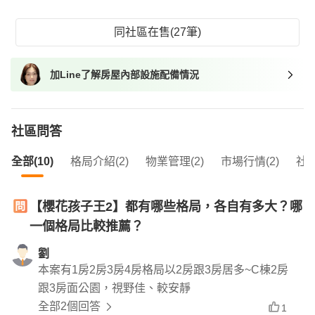
同社區在售(27筆)
加Line了解房屋內部設施配備情況
社區問答
全部(10)
格局介紹(2)
物業管理(2)
市場行情(2)
社區
【櫻花孩子王2】都有哪些格局，各自有多大？哪
一個格局比較推薦？
劉
本案有1房2房3房4房格局以2房跟3房居多~C棟2房
跟3房面公園，視野佳、較安靜
全部2個回答
1