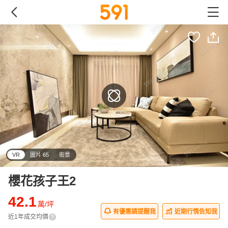
VR
圖片 65
街景
櫻花孩子王2
42.1
萬/坪
有優惠請提醒我
近期行情告知我
近1年成交均價