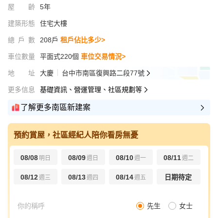
屋齡
5年
建築形態
住宅大樓
總戶數
208戶
租戶佔比多少>
車位數量
平面式220個
車位交易情況>
地址
大慶
台中市南區復興路二段77號
更多信息
基礎資訊、營運管理、社區規劃等
了解更多南區新建案
預約賞屋，社區經紀人陪你看房無憂
08/08
08/09
08/10
08/11
明日
週日
週一
週二
08/12
08/13
08/14
日期待定
週三
週四
週五
先生
女士