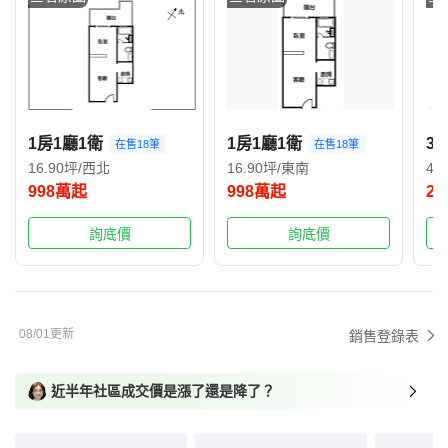
1房1廳1衛
1房1廳1衛
3
在售18筆
在售18筆
16.90坪/西北
16.90坪/東南
40
998萬起
998萬起
2,
詢底價
詢底價
08/01更新
銷售登錄表
近半年社區成交價是漲了還是降了？