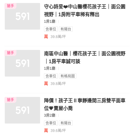
搶手
守心詩旻❤️中山醫櫻花孩子王｜面公園
視野｜1房附平車稀有釋出
1房1廳
含車位
有陽台
萬
39.8萬/坪
搶手
南區中山醫｜櫻花孩子王｜面公園視野
｜1房平車誠可談
1房1廳
含車位
有格局圖
萬
39.8萬/坪
搶手
降價！孩子王Ⅱ寧靜邊間三房雙平面車
位💗賣屋小喬
3房2廳
含車位
有陽台
萬
39.6萬/坪